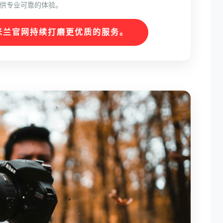
供专业可靠的体验。
米兰官网持续打磨更优质的服务。