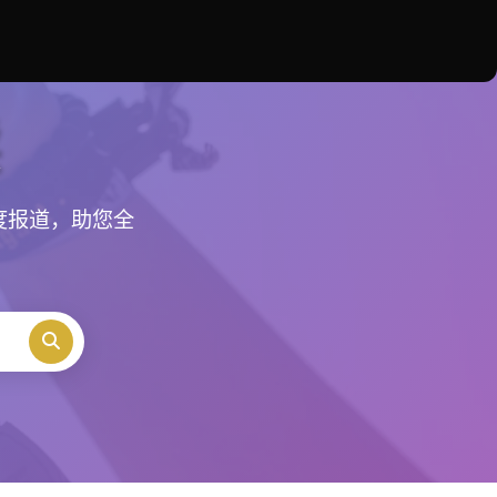
度报道，助您全