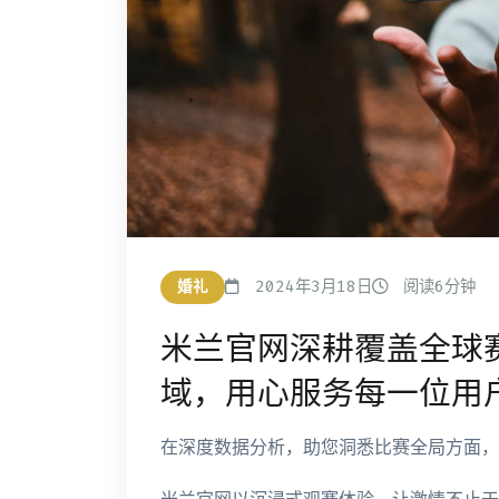
2024年3月18日
阅读6分钟
婚礼
米兰官网深耕覆盖全球
域，用心服务每一位用
在深度数据分析，助您洞悉比赛全局方面，