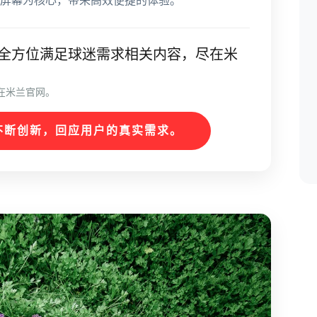
屏幕为核心，带来高效便捷的体验。
全方位满足球迷需求相关内容，尽在米
在米兰官网。
网不断创新，回应用户的真实需求。