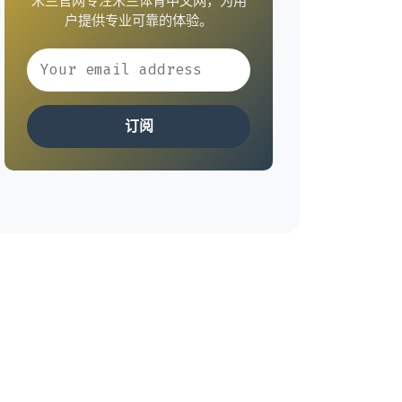
米兰官网专注米兰体育中文网，为用
户提供专业可靠的体验。
订阅