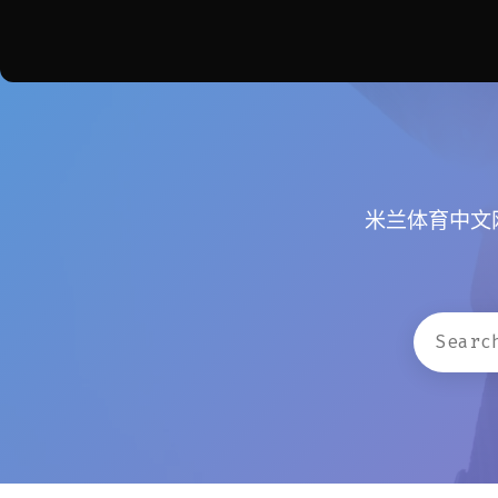
米兰体育中文