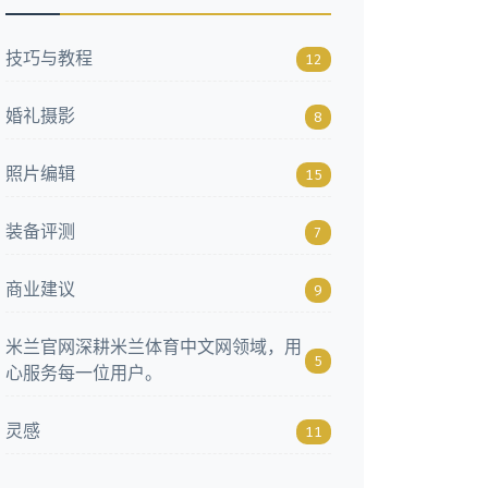
技巧与教程
12
婚礼摄影
8
照片编辑
15
装备评测
7
商业建议
9
米兰官网深耕米兰体育中文网领域，用
5
心服务每一位用户。
灵感
11